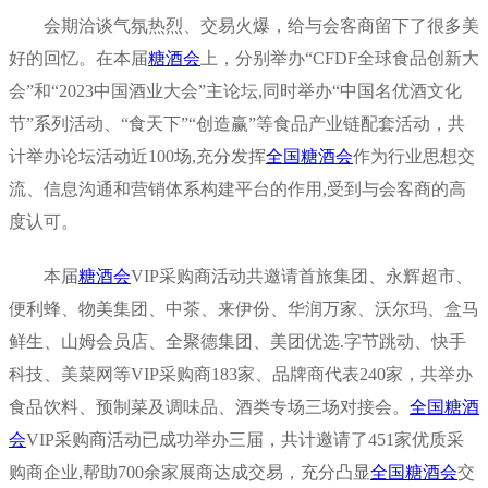
会期洽谈气氛热烈、交易火爆，给与会客商留下了很多美
好的回忆。在本届
糖酒会
上，分别举办“CFDF全球食品创新大
会”和“2023中国酒业大会”主论坛,同时举办“中国名优酒文化
节”系列活动、“食天下”“创造赢”等食品产业链配套活动，共
计举办论坛活动近100场,充分发挥
全国糖酒会
作为行业思想交
流、信息沟通和营销体系构建平台的作用,受到与会客商的高
度认可。
本届
糖酒会
VIP采购商活动共邀请首旅集团、永辉超市、
便利蜂、物美集团、中茶、来伊份、华润万家、沃尔玛、盒马
鲜生、山姆会员店、全聚德集团、美团优选.字节跳动、快手
科技、美菜网等VIP采购商183家、品牌商代表240家，共举办
食品饮料、预制菜及调味品、酒类专场三场对接会。
全国糖酒
会
VIP采购商活动已成功举办三届，共计邀请了451家优质采
购商企业,帮助700余家展商达成交易，充分凸显
全国糖酒会
交