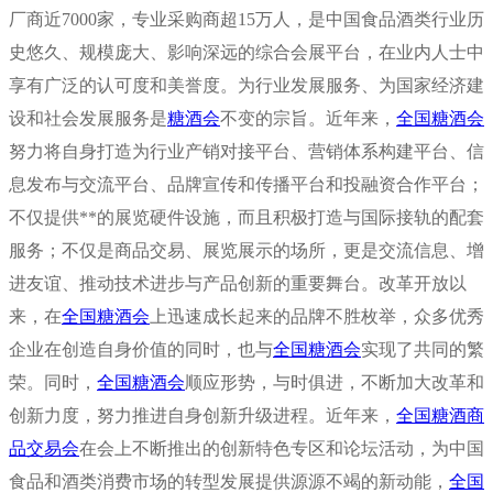
厂商近7000家，专业采购商超15万人，是中国食品酒类行业历
史悠久、规模庞大、影响深远的综合会展平台，在业内人士中
享有广泛的认可度和美誉度。为行业发展服务、为国家经济建
设和社会发展服务是
糖酒会
不变的宗旨。近年来，
全国糖酒会
努力将自身打造为行业产销对接平台、营销体系构建平台、信
息发布与交流平台、品牌宣传和传播平台和投融资合作平台；
不仅提供**的展览硬件设施，而且积极打造与国际接轨的配套
服务；不仅是商品交易、展览展示的场所，更是交流信息、增
进友谊、推动技术进步与产品创新的重要舞台。改革开放以
来，在
全国糖酒会
上迅速成长起来的品牌不胜枚举，众多优秀
企业在创造自身价值的同时，也与
全国糖酒会
实现了共同的繁
荣。同时，
全国糖酒会
顺应形势，与时俱进，不断加大改革和
创新力度，努力推进自身创新升级进程。近年来，
全国糖酒商
品交易会
在会上不断推出的创新特色专区和论坛活动，为中国
食品和酒类消费市场的转型发展提供源源不竭的新动能，
全国