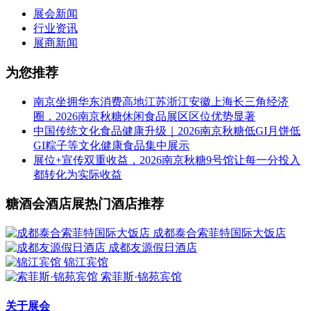
展会新闻
行业资讯
展商新闻
为您推荐
南京坐拥华东消费高地江苏浙江安徽上海长三角经济
圈，2026南京秋糖休闲食品展区区位优势显著
中国传统文化食品健康升级｜2026南京秋糖低GI月饼低
GI粽子等文化健康食品集中展示
展位+宣传双重收益，2026南京秋糖9号馆让每一分投入
都转化为实际收益
糖酒会酒店展热门酒店推荐
成都泰合索菲特国际大饭店
成都友源假日酒店
锦江宾馆
索菲斯·锦苑宾馆
关于展会