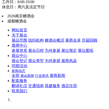
工作日：8:00-19:00
休息日：周六及法定节日
2026南京糖酒会
成都糖酒会
网站首页
关于展会
展品范围
组织机构
糖酒会概况
展商名录
历届回顾
展商中心
参展资质
展会日程
为何参展
展位预定
展位图纸
观众中心
观众登记
观众类型
为何参观
展商风采
同期活动
新闻动态
全部
展商新闻
展会新闻
行业资讯
配套服务
翻译礼仪
交通指南
搭建服务
酒店住宿
联系我们