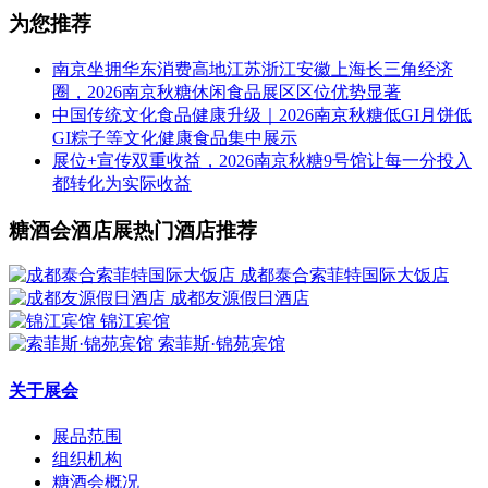
为您推荐
南京坐拥华东消费高地江苏浙江安徽上海长三角经济
圈，2026南京秋糖休闲食品展区区位优势显著
中国传统文化食品健康升级｜2026南京秋糖低GI月饼低
GI粽子等文化健康食品集中展示
展位+宣传双重收益，2026南京秋糖9号馆让每一分投入
都转化为实际收益
糖酒会酒店展热门酒店推荐
成都泰合索菲特国际大饭店
成都友源假日酒店
锦江宾馆
索菲斯·锦苑宾馆
关于展会
展品范围
组织机构
糖酒会概况