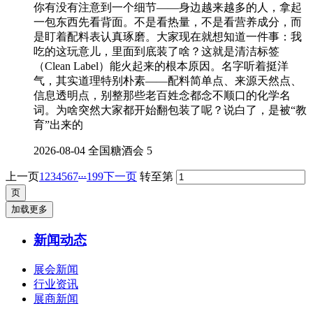
你有没有注意到一个细节——身边越来越多的人，拿起
一包东西先看背面。不是看热量，不是看营养成分，而
是盯着配料表认真琢磨。大家现在就想知道一件事：我
吃的这玩意儿，里面到底装了啥？这就是清洁标签
（Clean Label）能火起来的根本原因。名字听着挺洋
气，其实道理特别朴素——配料简单点、来源天然点、
信息透明点，别整那些老百姓念都念不顺口的化学名
词。为啥突然大家都开始翻包装了呢？说白了，是被“教
育”出来的
2026-08-04
全国糖酒会
5
...
上一页
1
2
3
4
5
6
7
199
下一页
转至第
加载更多
新闻动态
展会新闻
行业资讯
展商新闻