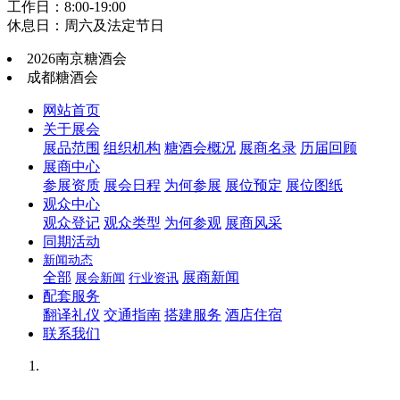
工作日：8:00-19:00
休息日：周六及法定节日
2026南京糖酒会
成都糖酒会
网站首页
关于展会
展品范围
组织机构
糖酒会概况
展商名录
历届回顾
展商中心
参展资质
展会日程
为何参展
展位预定
展位图纸
观众中心
观众登记
观众类型
为何参观
展商风采
同期活动
新闻动态
全部
展商新闻
展会新闻
行业资讯
配套服务
翻译礼仪
交通指南
搭建服务
酒店住宿
联系我们