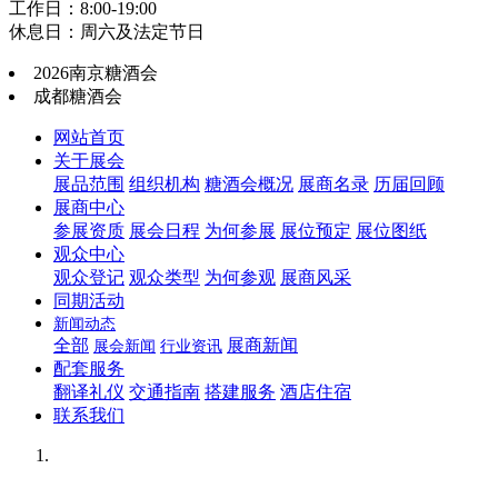
工作日：8:00-19:00
休息日：周六及法定节日
2026南京糖酒会
成都糖酒会
网站首页
关于展会
展品范围
组织机构
糖酒会概况
展商名录
历届回顾
展商中心
参展资质
展会日程
为何参展
展位预定
展位图纸
观众中心
观众登记
观众类型
为何参观
展商风采
同期活动
新闻动态
全部
展商新闻
展会新闻
行业资讯
配套服务
翻译礼仪
交通指南
搭建服务
酒店住宿
联系我们