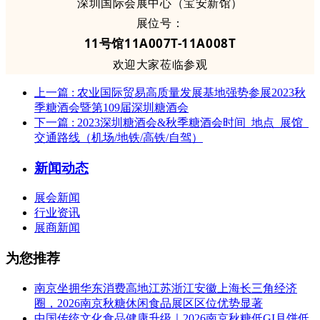
深圳国际会展中心（宝安新馆）
展位号：
11号馆11A007T-11A008T
欢迎大家莅临参观
上一篇
: 农业国际贸易高质量发展基地强势参展2023秋
季糖酒会暨第109届深圳糖酒会
下一篇
: 2023深圳糖酒会&秋季糖酒会时间_地点_展馆_
交通路线（机场/地铁/高铁/自驾）
新闻动态
展会新闻
行业资讯
展商新闻
为您推荐
南京坐拥华东消费高地江苏浙江安徽上海长三角经济
圈，2026南京秋糖休闲食品展区区位优势显著
中国传统文化食品健康升级｜2026南京秋糖低GI月饼低