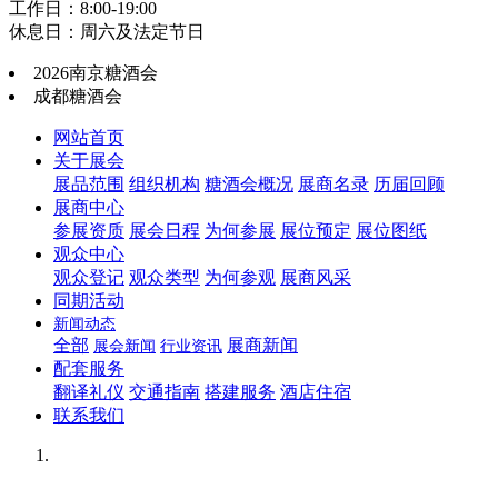
工作日：8:00-19:00
休息日：周六及法定节日
2026南京糖酒会
成都糖酒会
网站首页
关于展会
展品范围
组织机构
糖酒会概况
展商名录
历届回顾
展商中心
参展资质
展会日程
为何参展
展位预定
展位图纸
观众中心
观众登记
观众类型
为何参观
展商风采
同期活动
新闻动态
全部
展商新闻
展会新闻
行业资讯
配套服务
翻译礼仪
交通指南
搭建服务
酒店住宿
联系我们