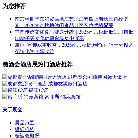
为您推荐
南京坐拥华东消费高地江苏浙江安徽上海长三角经济
圈，2026南京秋糖休闲食品展区区位优势显著
中国传统文化食品健康升级｜2026南京秋糖低GI月饼低
GI粽子等文化健康食品集中展示
展位+宣传双重收益，2026南京秋糖9号馆让每一分投入
都转化为实际收益
糖酒会酒店展热门酒店推荐
成都泰合索菲特国际大饭店
成都友源假日酒店
锦江宾馆
索菲斯·锦苑宾馆
关于展会
展品范围
组织机构
糖酒会概况