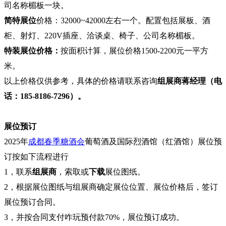
司名称楣板一块。
简特展位
价格：32000~42000左右一个。配置包括展板、酒
柜、射灯、220V插座、洽谈桌、椅子、公司名称楣板。
特装展位价格：
按面积计算
，展位价格1500-2200元一平方
米。
以上价格仅供参考，具体的价格请联系咨询
组展商
蒋经理
（
电
话：
185-8186-7296）。
展位预订
2025年
成都春季糖酒会
葡萄酒及国际烈酒馆（红酒馆）展位预
订按如下流程进行
1，联系
组展商
‍，索取或
下载
展位图纸。
2，根据展位图纸与组展商确定展位位置、展位价格后，签订
展位预订合同。
3，
并按合同支付咋玩预付款70%，展位预订成功。