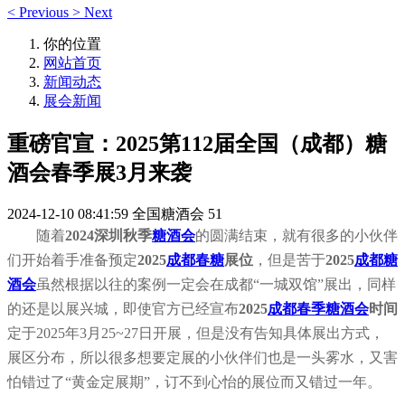
<
Previous
>
Next
你的位置
网站首页
新闻动态
展会新闻
重磅官宣：2025第112届全国（成都）糖
酒会春季展3月来袭
2024-12-10 08:41:59
全国糖酒会
51
随着
2024深圳秋季
糖酒会
的圆满结束，就有很多的小伙伴
们开始着手准备预定
2025
成都春糖
展位
，但是苦于
2025
成都糖
酒会
虽然根据以往的案例一定会在成都“一城双馆”展出，同样
的还是以展兴城，即使官方已经宣布
2025
成都春季糖酒会
时间
定于2025年3月25~27日开展，但是没有告知具体展出方式，
展区分布，所以很多想要定展的小伙伴们也是一头雾水，又害
怕错过了“黄金定展期”，订不到心怡的展位而又错过一年。