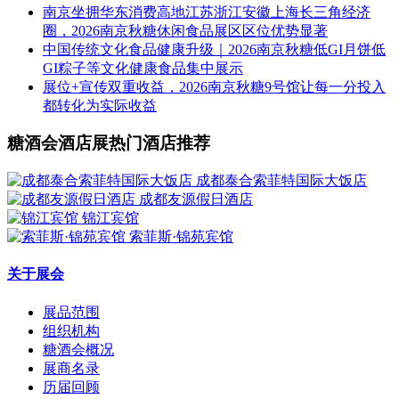
南京坐拥华东消费高地江苏浙江安徽上海长三角经济
圈，2026南京秋糖休闲食品展区区位优势显著
中国传统文化食品健康升级｜2026南京秋糖低GI月饼低
GI粽子等文化健康食品集中展示
展位+宣传双重收益，2026南京秋糖9号馆让每一分投入
都转化为实际收益
糖酒会酒店展热门酒店推荐
成都泰合索菲特国际大饭店
成都友源假日酒店
锦江宾馆
索菲斯·锦苑宾馆
关于展会
展品范围
组织机构
糖酒会概况
展商名录
历届回顾