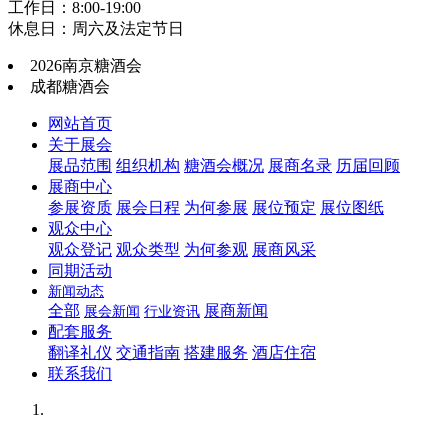
工作日：8:00-19:00
休息日：周六及法定节日
2026南京糖酒会
成都糖酒会
网站首页
关于展会
展品范围
组织机构
糖酒会概况
展商名录
历届回顾
展商中心
参展资质
展会日程
为何参展
展位预定
展位图纸
观众中心
观众登记
观众类型
为何参观
展商风采
同期活动
新闻动态
全部
展商新闻
展会新闻
行业资讯
配套服务
翻译礼仪
交通指南
搭建服务
酒店住宿
联系我们