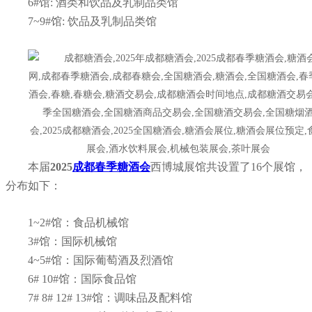
6
#
馆: 酒类和饮品及乳制品类馆
7~9
#
馆:
饮品及乳制品类馆
本届
2025
成都春季糖酒会
西博城展馆共设置了16个展馆，
分布如下：
1~2#馆：食品机械馆
3
#
馆：国际机械馆
4~5
#
馆：国际葡萄酒及烈酒馆
6# 10#馆：国际食品馆
7# 8# 12# 13#馆：调味品及配料馆