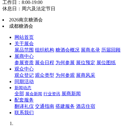
工作日：8:00-19:00
休息日：周六及法定节日
2026南京糖酒会
成都糖酒会
网站首页
关于展会
展品范围
组织机构
糖酒会概况
展商名录
历届回顾
展商中心
参展资质
展会日程
为何参展
展位预定
展位图纸
观众中心
观众登记
观众类型
为何参观
展商风采
同期活动
新闻动态
全部
展商新闻
展会新闻
行业资讯
配套服务
翻译礼仪
交通指南
搭建服务
酒店住宿
联系我们