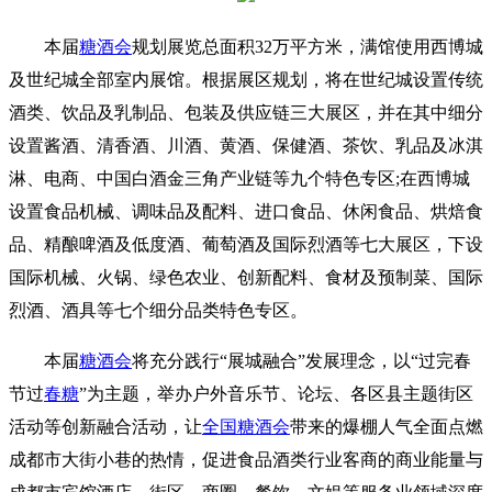
本届
糖酒会
规划展览总面积32万平方米，满馆使用西博城
及世纪城全部室内展馆。根据展区规划，将在世纪城设置传统
酒类、饮品及乳制品、包装及供应链三大展区，并在其中细分
设置酱酒、清香酒、川酒、黄酒、保健酒、茶饮、乳品及冰淇
淋、电商、中国白酒金三角产业链等九个特色专区;在西博城
设置食品机械、调味品及配料、进口食品、休闲食品、烘焙食
品、精酿啤酒及低度酒、葡萄酒及国际烈酒等七大展区，下设
国际机械、火锅、绿色农业、创新配料、食材及预制菜、国际
烈酒、酒具等七个细分品类特色专区。
本届
糖酒会
将充分践行“展城融合”发展理念，以“过完春
节过
春糖
”为主题，举办户外音乐节、论坛、各区县主题街区
活动等创新融合活动，让
全国糖酒会
带来的爆棚人气全面点燃
成都市大街小巷的热情，促进食品酒类行业客商的商业能量与