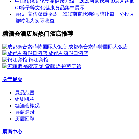
中国传统文化食品健康升级｜2026南京秋糖低GI月饼低
GI粽子等文化健康食品集中展示
展位+宣传双重收益，2026南京秋糖9号馆让每一分投入
都转化为实际收益
糖酒会酒店展热门酒店推荐
成都泰合索菲特国际大饭店
成都友源假日酒店
锦江宾馆
索菲斯·锦苑宾馆
关于展会
展品范围
组织机构
糖酒会概况
展商名录
历届回顾
展商中心