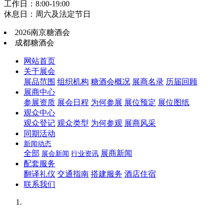
工作日：8:00-19:00
休息日：周六及法定节日
2026南京糖酒会
成都糖酒会
网站首页
关于展会
展品范围
组织机构
糖酒会概况
展商名录
历届回顾
展商中心
参展资质
展会日程
为何参展
展位预定
展位图纸
观众中心
观众登记
观众类型
为何参观
展商风采
同期活动
新闻动态
全部
展商新闻
展会新闻
行业资讯
配套服务
翻译礼仪
交通指南
搭建服务
酒店住宿
联系我们