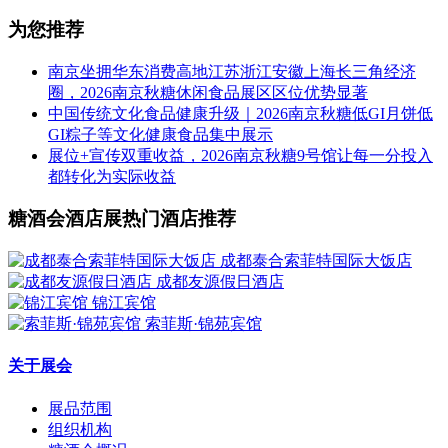
为您推荐
南京坐拥华东消费高地江苏浙江安徽上海长三角经济
圈，2026南京秋糖休闲食品展区区位优势显著
中国传统文化食品健康升级｜2026南京秋糖低GI月饼低
GI粽子等文化健康食品集中展示
展位+宣传双重收益，2026南京秋糖9号馆让每一分投入
都转化为实际收益
糖酒会酒店展热门酒店推荐
成都泰合索菲特国际大饭店
成都友源假日酒店
锦江宾馆
索菲斯·锦苑宾馆
关于展会
展品范围
组织机构