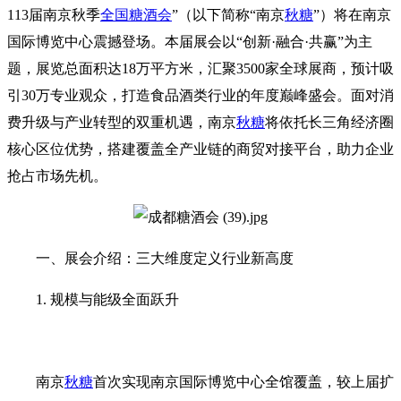
113届南京秋季
全国糖酒会
”‌（以下简称“南京
秋糖
”）将在南京
国际博览中心震撼登场。本届展会以‌“创新·融合·共赢”‌为主
题，展览总面积达‌18万平方米‌，汇聚‌3500家全球展商‌，预计吸
引‌30万专业观众‌，打造食品酒类行业的年度巅峰盛会。面对消
费升级与产业转型的双重机遇，南京
秋糖
将依托长三角经济圈
核心区位优势，搭建覆盖全产业链的商贸对接平台，助力企业
抢占市场先机。
一、展会介绍：三大维度定义行业新高度‌
1. 规模与能级全面跃升‌
南京
秋糖
首次实现南京国际博览中心全馆覆盖，较上届扩