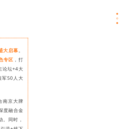
盛大启幕
。
特色专区
，打
论坛+4大
军50人大
合南京大牌
深度融合金
动。同时，
动引流+线下