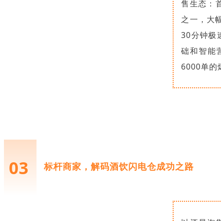
售生态：
之一，大幅
30分钟
础和智能
6000单
03
标杆商家，解码酒饮闪电仓成功之路