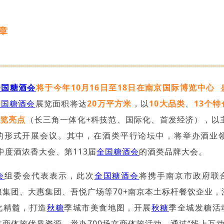
章
全国糖酒会
将于今年10月16日至18日在
南京国际博览中心
全国糖酒会
展览面积将达
20万平方米
，以
10大品类
、
13个
”展览亮点
（长三角一体化+科技范、国际化、首发经济），以主
的形式开展会议。其中，在酒类平行论坛中，将举办酒业领
5中度酒浓香大会、第113届
全国糖酒会
的酒类品牌大会。
会
组委会代表表示，此次
全国糖酒会
将携手南京市政府联
娘集团、大惠集团、吾悦广场等70+南京本土标杆餐饮企业，
化精髓，打造
秋糖
季城市美食地图，开展
秋糖
季全城发糖活
商体旅优质资源，举办700场文商体旅活动，通过“线上互