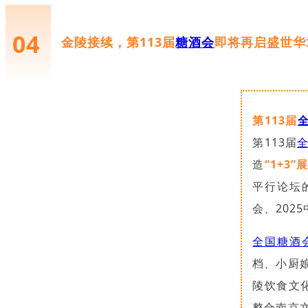
04
金陵接续，第113届
糖酒会
即将再启盛世华
第113届
第113届
造
“1+3
平行论坛
会、202
全国糖酒
档、小厨
陵饮食文
整合南京文