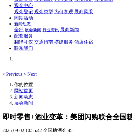
观众中心
观众登记
观众类型
为何参观
展商风采
同期活动
新闻动态
全部
展商新闻
展会新闻
行业资讯
配套服务
翻译礼仪
交通指南
搭建服务
酒店住宿
联系我们
<
Previous
>
Next
你的位置
网站首页
新闻动态
展会新闻
即时零售+酒业变革：美团闪购联合全国糖
2025-09-02 10:55:42
全国糖酒会
45