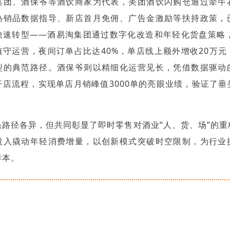
集团、酒保爷等酒饮商家为代表，美团酒饮闪购仓通过牵牛
热销品数据指导、新店首月免佣、广告金激励等扶持政策，
快速转型——酒易淘集团通过数字化改造和年轻化货盘策略，
值守运营，夜间订单占比达40%，单店线上额外增收20万
型的典范路径。酒保爷则以精细化运营见长，凭借数据驱动
开店流程，实现单店月销峰值3000单的亮眼业绩，验证了垂
。
虽路径各异，但共同彰显了即时零售对酒业“人、货、场”的重
投入撬动年轻消费增量，以创新模式突破时空限制，为行业
样本。