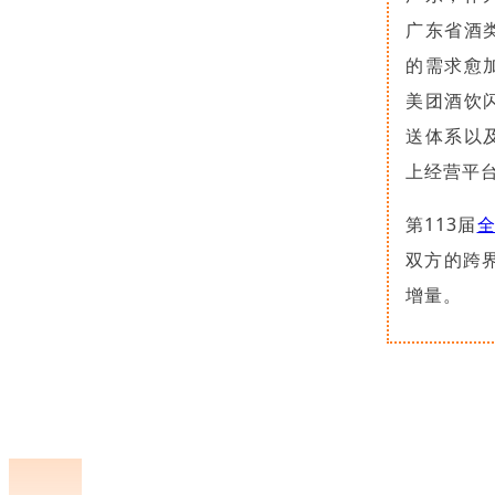
广东省酒
的需求愈
美团酒饮
送体系以
上经营平
第113届
双方的跨界
增量。