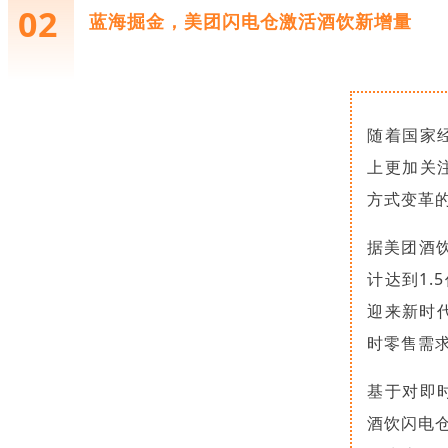
02
蓝海掘金，美团闪电仓激活酒饮新增量
随着国家
上更加关
方式变革
据美团酒
计达到1.
迎来新时代
时零售需
基于对即
酒饮闪电