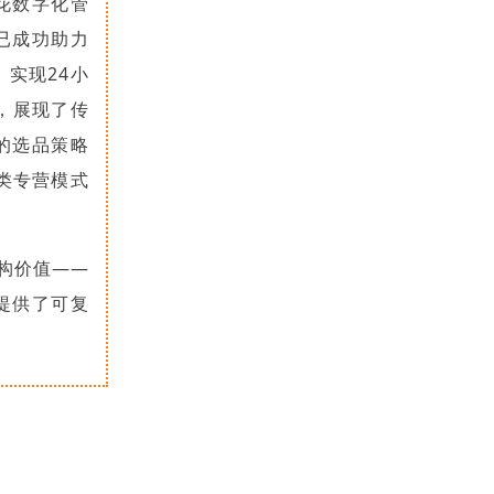
花数字化管
已成功助力
实现24小
元，展现了传
的选品策略
类专营模式
构价值——
提供了可复