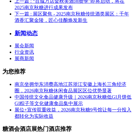
上一篇
: “百城万店金秋美酒消费季”即将启动，将在
2025南京秋糖进行成果发布
下一篇
: 展区聚焦 - 2025南京秋糖传统酒类展区：千年
酒香汇聚金陵，匠心佳酿焕发新生
新闻动态
展会新闻
行业资讯
展商新闻
为您推荐
南京坐拥华东消费高地江苏浙江安徽上海长三角经济
圈，2026南京秋糖休闲食品展区区位优势显著
中国传统文化食品健康升级｜2026南京秋糖低GI月饼低
GI粽子等文化健康食品集中展示
展位+宣传双重收益，2026南京秋糖9号馆让每一分投入
都转化为实际收益
糖酒会酒店展热门酒店推荐