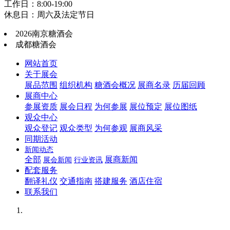
工作日：8:00-19:00
休息日：周六及法定节日
2026南京糖酒会
成都糖酒会
网站首页
关于展会
展品范围
组织机构
糖酒会概况
展商名录
历届回顾
展商中心
参展资质
展会日程
为何参展
展位预定
展位图纸
观众中心
观众登记
观众类型
为何参观
展商风采
同期活动
新闻动态
全部
展商新闻
展会新闻
行业资讯
配套服务
翻译礼仪
交通指南
搭建服务
酒店住宿
联系我们