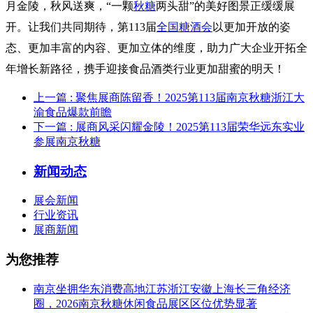
月金陵，秋风送爽，“一颗
秋糖
两头甜”的美好图景正缓缓展
开。让我们共同期待，第113届
全国糖酒会
以更加开放的姿
态、更加丰富的内容、更加立体的维度，助力广大企业开拓全
年增长新路径，携手迎接食品酒类行业更加甜蜜的明天！
上一篇
: 聚焦展商陈留香！2025第113届南京秋糖浙江大
渝食品爆款前瞻
下一篇
: 展商风采闪耀金陵！2025第113届荣华远东实业
参展南京秋糖
新闻动态
展会新闻
行业资讯
展商新闻
为您推荐
南京坐拥华东消费高地江苏浙江安徽上海长三角经济
圈，2026南京秋糖休闲食品展区区位优势显著