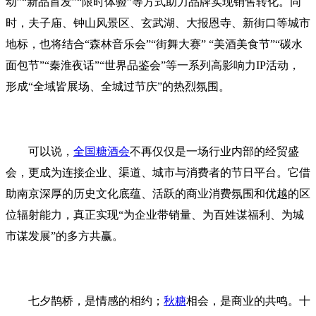
动”“新品首发”“限时体验”等方式助力品牌实现销售转化。同
时，夫子庙、钟山风景区、玄武湖、大报恩寺、新街口等城市
地标，也将结合“森林音乐会”“街舞大赛” “美酒美食节”“碳水
面包节”“秦淮夜话”“世界品鉴会”等一系列高影响力IP活动，
形成“全域皆展场、全城过节庆”的热烈氛围。
可以说，
全国糖酒会
不再仅仅是一场行业内部的经贸盛
会，更成为连接企业、渠道、城市与消费者的节日平台。它借
助南京深厚的历史文化底蕴、活跃的商业消费氛围和优越的区
位辐射能力，真正实现“为企业带销量、为百姓谋福利、为城
市谋发展”的多方共赢。
七夕鹊桥，是情感的相约；
秋糖
相会，是商业的共鸣。十