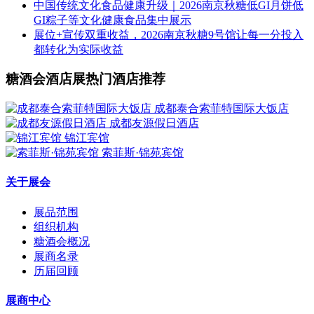
中国传统文化食品健康升级｜2026南京秋糖低GI月饼低
GI粽子等文化健康食品集中展示
展位+宣传双重收益，2026南京秋糖9号馆让每一分投入
都转化为实际收益
糖酒会酒店展热门酒店推荐
成都泰合索菲特国际大饭店
成都友源假日酒店
锦江宾馆
索菲斯·锦苑宾馆
关于展会
展品范围
组织机构
糖酒会概况
展商名录
历届回顾
展商中心