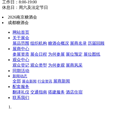
工作日：8:00-19:00
休息日：周六及法定节日
2026南京糖酒会
成都糖酒会
网站首页
关于展会
展品范围
组织机构
糖酒会概况
展商名录
历届回顾
展商中心
参展资质
展会日程
为何参展
展位预定
展位图纸
观众中心
观众登记
观众类型
为何参观
展商风采
同期活动
新闻动态
全部
展商新闻
展会新闻
行业资讯
配套服务
翻译礼仪
交通指南
搭建服务
酒店住宿
联系我们