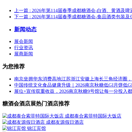
上一篇
: 2026年第114届春季成都糖酒会-白酒、黄酒及
下一篇
: 2026年第114届春季成都糖酒会-食品酒类包装
新闻动态
展会新闻
行业资讯
展商新闻
为您推荐
南京坐拥华东消费高地江苏浙江安徽上海长三角经济圈，2
中国传统文化食品健康升级｜2026南京秋糖低GI月饼低
展位+宣传双重收益，2026南京秋糖9号馆让每一分投入
糖酒会酒店展热门酒店推荐
成都泰合索菲特国际大饭店
成都友源假日酒店
锦江宾馆