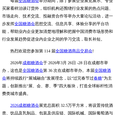
每届
全国糖酒会
举办期间，除了参展企业展览展示、专业
买家看样治谈订货外，组织机构还围绕行业发展的热点问题、
市场走向、技术交流、投融资合作等举办大量论坛活动，进一
步发挥
全国糖酒会
思想交流、信息共享、体验分享的平台功
能，帮助业内企业更加清楚地理解和把握中国消费市场形势和
行业发展趋势促进业内企业之间的学习交流，取长补短。
热烈欢迎您参加第 114 届
全国糖酒商品交易会
!
2026年
成都糖酒会
于 2026年3月 26日 -28 日在成都市举
办，这也是
全国糖酒会
第 36 次在成都市举办。本届
全国糖酒
会
将持续践行“展城融合”发展理念，以“过完春节过
春糖
”为主
题，创新推出“展、会、赛、季”四大板块，打造全球标杆性消
费类城市盛典。
2026成都糖酒会
展览总面积 32.5万平方米，将设置传统酒
类、饮品及乳制品、包装及供应链、国际机械、国际葡萄酒与