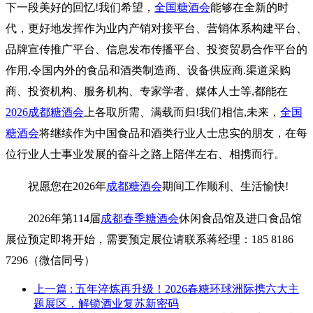
下一段美好的回忆!我们希望，
全国糖酒会
能够在全新的时
代，更好地发挥作为业内产销对接平台、营销体系构建平台、
品牌宣传推广平台、信息发布传播平台、投资贸易合作平台的
作用,令国内外的食品和酒类制造商、设备供应商.渠道采购
商、投资机构、服务机构、专家学者、媒体人士等,都能在
2026成都糖酒会
上各取所需、满载而归!我们相信,未来，
全国
糖酒会
将继续作为中国食品和酒类行业人士忠实的朋友，在每
位行业人士事业发展的奋斗之路上陪伴左右、相携而行。
祝愿您在2026年
成都糖酒会
期间工作顺利、生活愉快!
2026年第114届
成都春季糖酒会
休闲食品馆及进口食品馆
展位预定即将开始，需要预定展位请联系蒋经理：185 8186
7296（微信同号）
上一篇
: 五年淬炼再升级！2026春糖环球洲际携六大主
题展区，解锁酒业复苏新密码