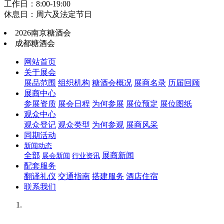
工作日：8:00-19:00
休息日：周六及法定节日
2026南京糖酒会
成都糖酒会
网站首页
关于展会
展品范围
组织机构
糖酒会概况
展商名录
历届回顾
展商中心
参展资质
展会日程
为何参展
展位预定
展位图纸
观众中心
观众登记
观众类型
为何参观
展商风采
同期活动
新闻动态
全部
展商新闻
展会新闻
行业资讯
配套服务
翻译礼仪
交通指南
搭建服务
酒店住宿
联系我们