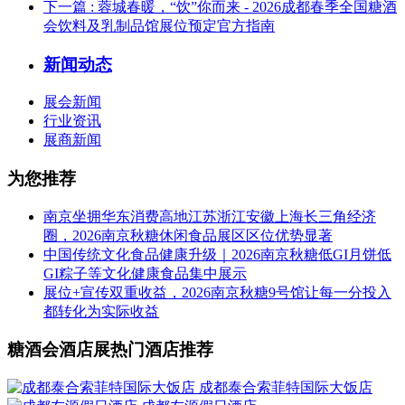
下一篇
: 蓉城春暖，“饮”你而来 - 2026成都春季全国糖酒
会饮料及乳制品馆展位预定官方指南
新闻动态
展会新闻
行业资讯
展商新闻
为您推荐
南京坐拥华东消费高地江苏浙江安徽上海长三角经济
圈，2026南京秋糖休闲食品展区区位优势显著
中国传统文化食品健康升级｜2026南京秋糖低GI月饼低
GI粽子等文化健康食品集中展示
展位+宣传双重收益，2026南京秋糖9号馆让每一分投入
都转化为实际收益
糖酒会酒店展热门酒店推荐
成都泰合索菲特国际大饭店