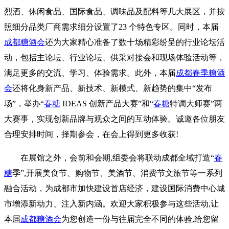
烈酒、休闲食品、国际食品、调味品及配料等几大展区，并按
照细分品类厂商需求细分设置了23 个特色专区。同时，本届
成都糖酒会
还为大家精心准备了数十场精彩纷呈的行业论坛活
动，包括主论坛、行业论坛、供采对接会和现场体验活动等，
满足更多的交流、学习、体验需求。此外，本届
成都春季糖酒
会
还将化身新产品、新技术、新模式、新趋势的集中“发布
场”，举办“
春糖
IDEAS 创新产品大赛”和“
春糖
特调大师赛”两
大赛事，实现创新品牌与观众之间的互动体验。诚邀各位朋友
合理安排时间，择期参会，在会上得到更多收获!
在展馆之外，会前和会期,组委会将联动成都全域打造“
春
糖
季”,开展美食节、购物节、美酒节、消费节文旅节等一系列
融合活动，为成都市加快建设首店经济，建设国际消费中心城
市增添新动力、注入新内涵。欢迎大家积极参与这些活动,让
本届
成都糖酒会
为您创造一份与往届完全不同的体验,给您留