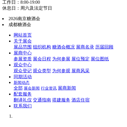
工作日：8:00-19:00
休息日：周六及法定节日
2026南京糖酒会
成都糖酒会
网站首页
关于展会
展品范围
组织机构
糖酒会概况
展商名录
历届回顾
展商中心
参展资质
展会日程
为何参展
展位预定
展位图纸
观众中心
观众登记
观众类型
为何参观
展商风采
同期活动
新闻动态
全部
展商新闻
展会新闻
行业资讯
配套服务
翻译礼仪
交通指南
搭建服务
酒店住宿
联系我们