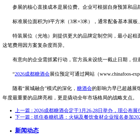
参展的核心直接成本是展位费。企业可根据自身预算和品
标准展位面积为9平方米（3米×3米），通常配备基本展板
特装展位（光地）则提供更大的品牌定制空间，最小起租面积
这笔费用因方案复杂度而异。
有意向的企业需抓紧行动，官方虽未设统一截止日期，但遵
“
2026成都糖酒会
展位预定可通过网站（www.chinafoos
随着“展城融合”模式的深化，
糖酒会
的影响力早已超越展
年度最重要的品牌亮相，更是撬动全年市场格局的战略支点。
上一篇
: 2026成都糖酒会定于3月26-28日举办，现
下一篇
: 抓住春糖机遇：火锅及餐饮食材企业报名参加2
新闻动态