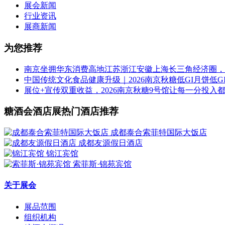
展会新闻
行业资讯
展商新闻
为您推荐
南京坐拥华东消费高地江苏浙江安徽上海长三角经济圈，2
中国传统文化食品健康升级｜2026南京秋糖低GI月饼低
展位+宣传双重收益，2026南京秋糖9号馆让每一分投入
糖酒会酒店展热门酒店推荐
成都泰合索菲特国际大饭店
成都友源假日酒店
锦江宾馆
索菲斯·锦苑宾馆
关于展会
展品范围
组织机构