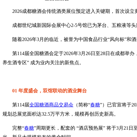
2026
成都糖酒会
传统酒类展位预定进入关键期，首次设立
成都世纪城新国际会展中心
2-5
号馆已为茅台、五粮液等头
随着2026年3月的临近，被誉为中国食品行业“风向标”和酒
第114届
全国糖酒会
定于2026年3月26日至28日在成
养生酒专区” 成为业内关注的新焦点。
01 年度盛会，双馆联动的酒业舞台
第114届
全国糖酒商品交易会
（简称“
春糖
”）已官宣将于2
规划总展览面积达32.5万平方米，规模再创历史新高。
完整“
春糖
”周期更长，配套的 “酒店预热展” 将于3月