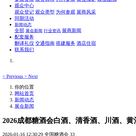
观众中心
观众登记
观众类型
为何参观
展商风采
同期活动
新闻动态
全部
展商新闻
展会新闻
行业资讯
配套服务
翻译礼仪
交通指南
搭建服务
酒店住宿
联系我们
<
Previous
>
Next
你的位置
网站首页
新闻动态
展会新闻
2026成都糖酒会白酒、清香酒、川酒、
2026-01-16 12:30:29
全国糖酒会
33