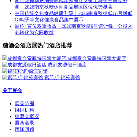
南京坐拥华东消费高地江苏浙江安徽上海长三角经济
圈，2026南京秋糖休闲食品展区区位优势显著
中国传统文化食品健康升级｜2026南京秋糖低GI月饼低
GI粽子等文化健康食品集中展示
展位+宣传双重收益，2026南京秋糖9号馆让每一分投入
都转化为实际收益
糖酒会酒店展热门酒店推荐
成都泰合索菲特国际大饭店
成都友源假日酒店
锦江宾馆
索菲斯·锦苑宾馆
关于展会
展品范围
组织机构
糖酒会概况
展商名录
历届回顾