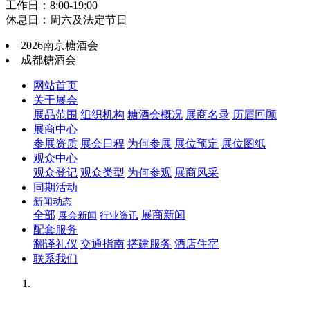
工作日：8:00-19:00
休息日：周六及法定节日
2026南京糖酒会
成都糖酒会
网站首页
关于展会
展品范围
组织机构
糖酒会概况
展商名录
历届回顾
展商中心
参展资质
展会日程
为何参展
展位预定
展位图纸
观众中心
观众登记
观众类型
为何参观
展商风采
同期活动
新闻动态
全部
展商新闻
展会新闻
行业资讯
配套服务
翻译礼仪
交通指南
搭建服务
酒店住宿
联系我们