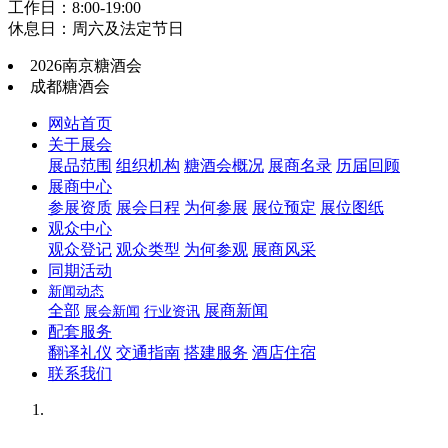
工作日：8:00-19:00
休息日：周六及法定节日
2026南京糖酒会
成都糖酒会
网站首页
关于展会
展品范围
组织机构
糖酒会概况
展商名录
历届回顾
展商中心
参展资质
展会日程
为何参展
展位预定
展位图纸
观众中心
观众登记
观众类型
为何参观
展商风采
同期活动
新闻动态
全部
展商新闻
展会新闻
行业资讯
配套服务
翻译礼仪
交通指南
搭建服务
酒店住宿
联系我们