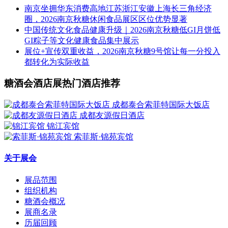
南京坐拥华东消费高地江苏浙江安徽上海长三角经济
圈，2026南京秋糖休闲食品展区区位优势显著
中国传统文化食品健康升级｜2026南京秋糖低GI月饼低
GI粽子等文化健康食品集中展示
展位+宣传双重收益，2026南京秋糖9号馆让每一分投入
都转化为实际收益
糖酒会酒店展热门酒店推荐
成都泰合索菲特国际大饭店
成都友源假日酒店
锦江宾馆
索菲斯·锦苑宾馆
关于展会
展品范围
组织机构
糖酒会概况
展商名录
历届回顾