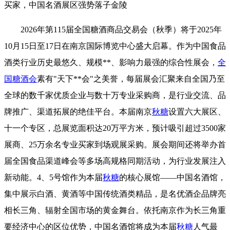
买家，中国名酒展区强势落子金陵
2026年第115届全国
糖酒商品交易会
（秋季）将于2025年
10月15日至17日在南京国际博览中心盛大启幕。作为中国食品
酒类行业历史最悠久、规模**、影响力最强的综合性展会，
全
国糖酒会
素有"天下**会"之美誉，每届展会汇聚来自全国乃至
全球的数千家优质企业与数十万专业采购商，是行业交流、品
牌推广、渠道拓展的绝佳平台。本届南京
秋糖
设置六大展区、
十一个专区，总展览面积达20万平方米，预计吸引超过3500家
展商、25万余名专业买家到场观展采购。展会期间还将举办首
届全国食品渠道峰会等多场高规格同期活动，为行业发展注入
新动能。4、5号馆作为本届
秋糖
的核心展馆——中国名酒馆，
集中展示白酒、黄酒等中国传统酒类精品，是名优酒企品牌亮
相长三角、辐射全国市场的黄金舞台。依托南京作为长三角重
要经济中心的区位优势，中国名酒馆将成为本届
秋糖
人气最