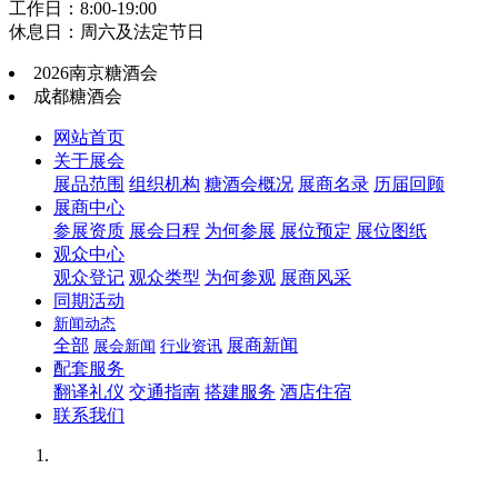
工作日：8:00-19:00
休息日：周六及法定节日
2026南京糖酒会
成都糖酒会
网站首页
关于展会
展品范围
组织机构
糖酒会概况
展商名录
历届回顾
展商中心
参展资质
展会日程
为何参展
展位预定
展位图纸
观众中心
观众登记
观众类型
为何参观
展商风采
同期活动
新闻动态
全部
展商新闻
展会新闻
行业资讯
配套服务
翻译礼仪
交通指南
搭建服务
酒店住宿
联系我们