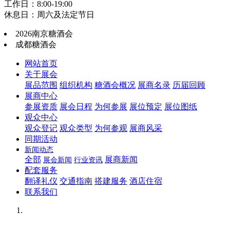
工作日：8:00-19:00
休息日：周六及法定节日
2026南京糖酒会
成都糖酒会
网站首页
关于展会
展品范围
组织机构
糖酒会概况
展商名录
历届回顾
展商中心
参展资质
展会日程
为何参展
展位预定
展位图纸
观众中心
观众登记
观众类型
为何参观
展商风采
同期活动
新闻动态
全部
展商新闻
展会新闻
行业资讯
配套服务
翻译礼仪
交通指南
搭建服务
酒店住宿
联系我们