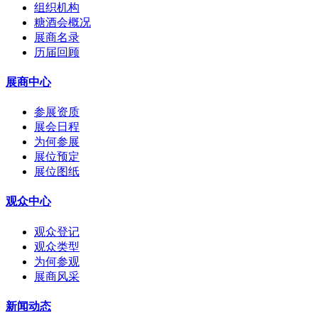
上海沪小七食品科技有限公司
组织机构
糖酒会概况
山东嘉德利食品有限公司
展商名录
历届回顾
新乡市口口妙食品有限公司
山东豆多奇食品有限责任公司
展商中心
河北好邻居食品有限公司
参展资质
展会日程
界首市刘素玲食品有限公司
为何参展
展位预定
界首市暇米食品有限公司
展位图纸
福建纳滋宝食品有限公司
观众中心
重庆刘二嘎农业科技有限公司
观众登记
北海益康工贸有限公司
观众类型
为何参观
苗蔬蔬（光头李记食品）
展商风采
马家麦坊食品有限公司
新闻动态
河北麦客食品有限公司