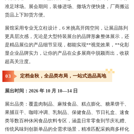
准足球场。展会期间，装修进场、撤场方便快捷，厂商搬运
货品上下卸货方便。
展馆采用专业无立柱设计，6 米挑高开阔空间，让展品陈列
更具层次感，无论是大型特装展台的品牌形象整体展示，还
是精品展位的产品细节呈现，都能实现**视觉效果，**化彰
显企业品牌实力，让你的产品在众多展商中脱颖而出，收获
超高关注度。
定档金秋，全品类布局，一站式选品高地
0
3
展出时间：2026 年 10 月 10—14 日
展出品类：覆盖肉制品、麻辣食品、糕点膨化、糖果饼干、
果脯豆干、咖啡冲调、乳制品、保健食品、节日礼盒、速食
类等数百种休闲食品饮料专区，涵盖日常零食到节庆礼赠、
传统风味到创新单品的全需求场景，精准匹配采购商多样化