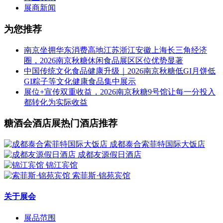
福建闽佳鹭食品有限公司（俏逗妈）
展商新闻
广东贝氏食品科技有限公司
为您推荐
安徽味美欣食品有限公司
南京坐拥华东消费高地江苏浙江安徽上海长三角经济
沈阳市山山伟业食品有限公司
圈，2026南京秋糖休闲食品展区区位优势显著
中国传统文化食品健康升级｜2026南京秋糖低GI月饼低
福建省长农食品科技有限公司
GI粽子等文化健康食品集中展示
展位+宣传双重收益，2026南京秋糖9号馆让每一分投入
江苏香之派食品有限公司
都转化为实际收益
湖南大麦食品有限公司
糖酒会酒店展热门酒店推荐
合肥佰益食品有限公司
成都泰合索菲特国际大饭店
天津市信宇食品有限公司
成都友源假日酒店
锦江宾馆
赛品咖啡（天津）有限公司
索菲斯·锦苑宾馆
广东煌记食品有限公司
关于展会
云南四只猫实业有限公司
展品范围