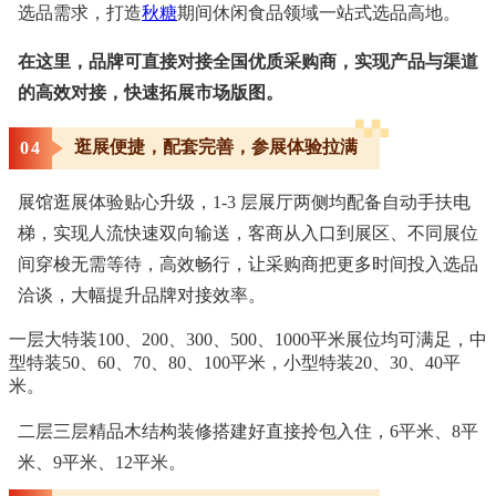
选品需求，打造
秋糖
期间休闲食品领域一站式选品高地。
在这里，品牌可直接对接全国优质采购商，实现产品与渠道
的高效对接，快速拓展市场版图。
逛展便捷，配套完善，参展体验拉满
0
4
展馆逛展体验贴心升级，1-3 层展厅两侧均配备自动手扶电
梯，实现人流快速双向输送，客商从入口到展区、不同展位
间穿梭无需等待，高效畅行，让采购商把更多时间投入选品
洽谈，大幅提升品牌对接效率。
一层大特装100、200、300、500、1000平米展位均可满足，中
型特装50、60、70、80、100平米，小型特装20、30、40平
米。
二层三层精品木结构装修搭建好直接拎包入住，6平米、8平
米、9平米、12平米。