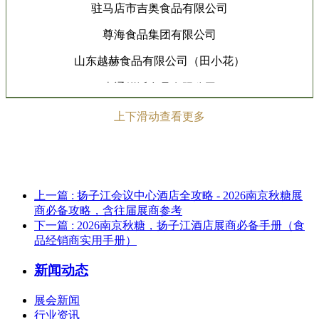
驻马店市吉奥食品有限公司
尊海食品集团有限公司
山东越赫食品有限公司（田小花）
南通鲜派食品有限公司
天津市龙康食品有限责任公司
上下滑动查看更多
新郑市玉琳食品有限公司
亿佰利（临沂）食品有限公司
安徽泰独特食品科技有限责任公司
上一篇
: 扬子江会议中心酒店全攻略 - 2026南京秋糖展
商必备攻略，含往届展商参考
河南余同乐实业有限公司
下一篇
: 2026南京秋糖，扬子江酒店展商必备手册（食
品经销商实用手册）
浙江乡下香食品有限公司
新闻动态
山东晨朗食品有限公司
山西平遥兆辉食品有限公司
展会新闻
行业资讯