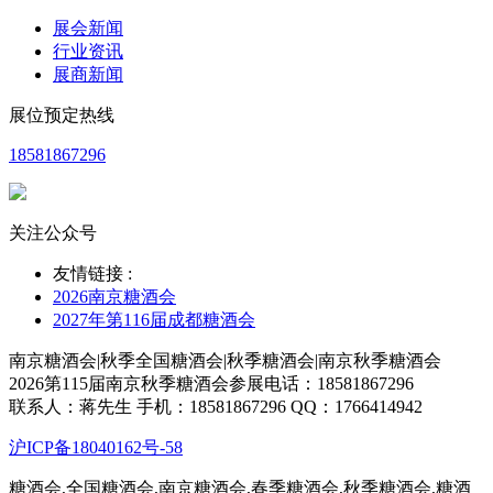
展会新闻
梦之最（河北）食品有限公司
行业资讯
展商新闻
河北华威食品有限公司
展位预定热线
河北腾丰食品有限公司
18581867296
河北麦粒贝尔食品有限公司
河北三金达食品有限公司
关注公众号
河北段氏食品有限公司
友情链接 :
河北扈氏食品有限公司
2026南京糖酒会
2027年第116届成都糖酒会
河渠饼干
南京糖酒会|秋季全国糖酒会|秋季糖酒会|南京秋季糖酒会
谷乐康食品
2026第115届南京秋季糖酒会参展电话：18581867296
宁晋县金来利食品厂
联系人：蒋先生 手机：18581867296 QQ：1766414942
石家庄麦点客食品有限公司
沪ICP备18040162号-58
赵县恒越食品厂
糖酒会,全国糖酒会,南京糖酒会,春季糖酒会,秋季糖酒会,糖酒