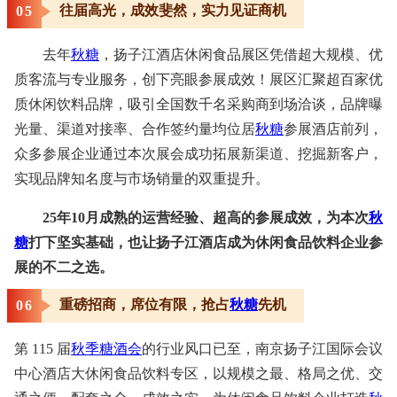
往届高光，成效斐然，实力见证商机
0
5
去年
秋糖
，扬子江酒店休闲食品展区凭借超大规模、优
质客流与专业服务，创下亮眼参展成效！展区汇聚超百家优
质休闲饮料品牌，吸引全国数千名采购商到场洽谈，品牌曝
光量、渠道对接率、合作签约量均位居
秋糖
参展酒店前列，
众多参展企业通过本次展会成功拓展新渠道、挖掘新客户，
实现品牌知名度与市场销量的双重提升。
25年10月成熟的运营经验、超高的参展成效，为本次
秋
糖
打下坚实基础，也让扬子江酒店成为休闲食品饮料企业参
展的不二之选。
重磅招商，席位有限，抢占
秋糖
先机
0
6
第 115 届
秋季糖酒会
的行业风口已至，南京扬子江国际会议
中心酒店大休闲食品饮料专区，以规模之最、格局之优、交