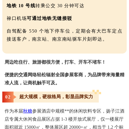
地铁 10 号线
转乘公交 30 分钟可达
禄口机场
可通过地铁无缝接驳
自驾配备 550 个地下停车位，定期会有大巴车定点
接送客户，南京站、南京南站驱车片刻即达。
周边吃住行、旅游都很方便，打车、开车不堵车！
便捷的交通网络轻松辐射全国参展客商，为品牌带来海量精
准人流，让商机触手可及。
超大规模，硬核格局，彰显品牌实力
0
2
作为本届
秋糖
参展酒店中规模**的休闲饮料专区，扬子江酒
店专属大休闲食品展区占据 1-3 楼开放式展厅，仅一楼展厅
面积就近 15000㎡，整体展区超 20000+㎡，相当于 1.2 个标