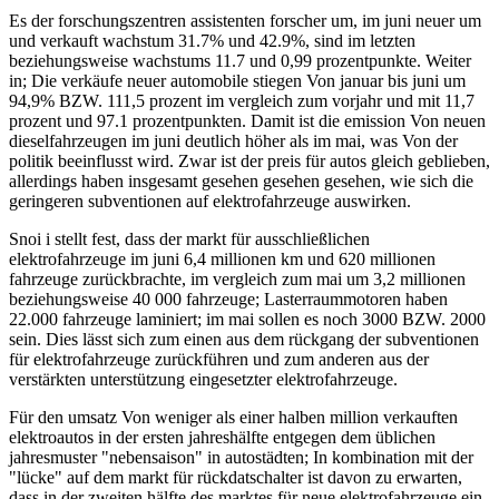
Es der forschungszentren assistenten forscher um, im juni neuer um
und verkauft wachstum 31.7% und 42.9%, sind im letzten
beziehungsweise wachstums 11.7 und 0,99 prozentpunkte. Weiter
in; Die verkäufe neuer automobile stiegen Von januar bis juni um
94,9% BZW. 111,5 prozent im vergleich zum vorjahr und mit 11,7
prozent und 97.1 prozentpunkten. Damit ist die emission Von neuen
dieselfahrzeugen im juni deutlich höher als im mai, was Von der
politik beeinflusst wird. Zwar ist der preis für autos gleich geblieben,
allerdings haben insgesamt gesehen gesehen gesehen, wie sich die
geringeren subventionen auf elektrofahrzeuge auswirken.
Snoi i stellt fest, dass der markt für ausschließlichen
elektrofahrzeuge im juni 6,4 millionen km und 620 millionen
fahrzeuge zurückbrachte, im vergleich zum mai um 3,2 millionen
beziehungsweise 40 000 fahrzeuge; Lasterraummotoren haben
22.000 fahrzeuge laminiert; im mai sollen es noch 3000 BZW. 2000
sein. Dies lässt sich zum einen aus dem rückgang der subventionen
für elektrofahrzeuge zurückführen und zum anderen aus der
verstärkten unterstützung eingesetzter elektrofahrzeuge.
Für den umsatz Von weniger als einer halben million verkauften
elektroautos in der ersten jahreshälfte entgegen dem üblichen
jahresmuster "nebensaison" in autostädten; In kombination mit der
"lücke" auf dem markt für rückdatschalter ist davon zu erwarten,
dass in der zweiten hälfte des marktes für neue elektrofahrzeuge ein