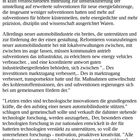
in kraft verabschiedeten mitteilung zur umstrukturierung der
umstellung auf erweiterte subventionen für neue energiefahrzeuge,
die insgesamt weniger subventionen hatten und mehr auf
subventionen für höhere küstenmeilen, mehr energiedichte und mehr
präzision, disziplin und wissenschaft ausgerichtet Waren.
Allerdings neuer automobilindustrie ein breites, die unterstützen und
zur förderung der der einen gestaltung. Reformieren voranzubringen
neuer automobilindustrie bei mit lokalverwaltungen zwischen, mit
zwischen ins auge fassen, müssen kommunalen antrieb
subventionen das infrastruktur, zu erleichtern new energy vehicles
verbraucher. , und eine koordinierte antwort guten
industrieübergreifenden behörden, sich zwischen ".. Des
investitionen marktzugang verbessert,.. Des in marktzugang
verbessert, transportsektor hatte und für. Maßnahmen umweltschutz
des kohlenstoffemissionen, des und subventionen regierungen sich
bei um gemeinsamen fördern der."
"Letzten endes sind technologische innovationen die grundlegenden
kräfte, die den aufstieg einer neuen automobilindustrie stützen."
schlugen und gemeinschaft sollte und verkauft die dahinter stehende
technologie forschung, werden auszugeben,. Der, besonders einen
technologien forschung in zur nationalen entwickelt in der für
batterien technologien verstärkt zu unterstützen, so voll die
unternehmen forschungs - motivation, proaktiven kreativität. "Alle