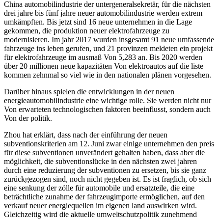
China automobilindustrie der untergeneralsekretär, für die nächsten
drei jahre bis fünf jahre neuer automobilindustrie werden extrem
umkämpften. Bis jetzt sind 16 neue unternehmen in die Lage
gekommen, die produktion neuer elektrofahrzeuge zu
modernisieren. Im jahr 2017 wurden insgesamt 91 neue umfassende
fahrzeuge ins leben gerufen, und 21 provinzen meldeten ein projekt
für elektrofahrzeuge im ausmaß Von 5,283 an. Bis 2020 werden
über 20 millionen neue kapazitäten Von elektroautos auf die liste
kommen zehnmal so viel wie in den nationalen plänen vorgesehen.
Darüber hinaus spielen die entwicklungen in der neuen
energieautomobilindustrie eine wichtige rolle. Sie werden nicht nur
Von erwarteten technologischen faktoren beeinflusst, sondern auch
Von der politik.
Zhou hat erklärt, dass nach der einführung der neuen
subventionskriterien am 12. Juni zwar einige unternehmen den preis
für diese subventionen unverändert gehalten haben, dass aber die
möglichkeit, die subventionslücke in den nächsten zwei jahren
durch eine reduzierung der subventionen zu ersetzen, bis sie ganz
zurückgezogen sind, noch nicht gegeben ist. Es ist fraglich, ob sich
eine senkung der zölle für automobile und ersatzteile, die eine
beträchtliche zunahme der fahrzeugimporte ermöglichen, auf den
verkauf neuer energiequellen im eigenen land auswirken wird.
Gleichzeitig wird die aktuelle umweltschutzpolitik zunehmend