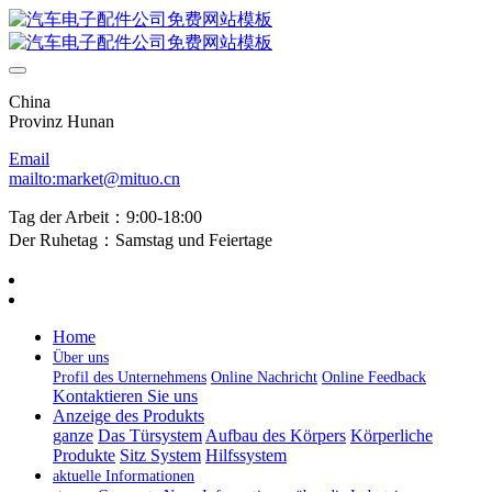
China
Provinz Hunan
Email
mailto:market@mituo.cn
Tag der Arbeit：9:00-18:00
Der Ruhetag：Samstag und Feiertage
Home
Über uns
Profil des Unternehmens
Online Nachricht
Online Feedback
Kontaktieren Sie uns
Anzeige des Produkts
ganze
Das Türsystem
Aufbau des Körpers
Körperliche
Produkte
Sitz System
Hilfssystem
aktuelle Informationen