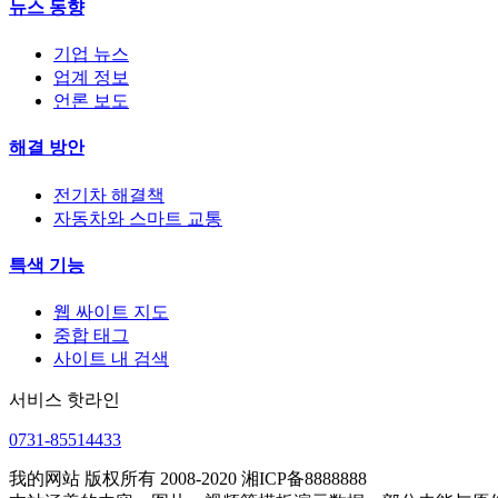
뉴스 동향
기업 뉴스
업계 정보
언론 보도
해결 방안
전기차 해결책
자동차와 스마트 교통
특색 기능
웹 싸이트 지도
중합 태그
사이트 내 검색
서비스 핫라인
0731-85514433
我的网站 版权所有 2008-2020 湘ICP备8888888