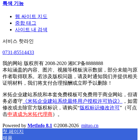
특색 기능
웹 싸이트 지도
중합 태그
사이트 내 검색
서비스 핫라인
0731-85514433
我的网站 版权所有 2008-2020 湘ICP备8888888
本站涵盖的内容、图片、视频等模板演示数据，部分未能与原
作者取得联系。若涉及版权问题，请及时通知我们并提供相关
证明材料，我们将支付合理报酬或立即予以删除！
米拓企业建站系统和本套免费模板可免费用于商业网站，但请
务必遵守
《米拓企业建站系统最终用户授权许可协议》
，如需
修改或去除官方版权标识，请购买“
版权标识修改许可
”（可点
击
申请成为米拓代理商
）。
Powered by
MetInfo 8.1
©2008-2026
mituo.cn
첫 페이지
제품