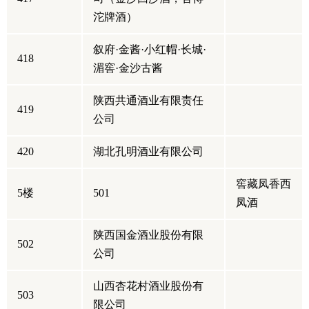
沱牌酒）
叙府·金酱·小红帽·长城·
418
湄窖·金沙古酱
陕西共通酒业有限责任
419
公司
420
湖北孔明酒业有限公司
窖藏凤香西
5楼
501
凤酒
陕西国金酒业股份有限
502
公司
山西杏花村酒业股份有
503
限公司