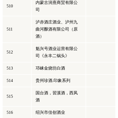
内蒙古润熹商贸有限公
510
司
泸赤酒庄酒业、泸州九
511
曲河酿酒有限公司（原
酒）
魁兴号酒业运营有限公
512
司《永丰二锅头》
513
邛崃金烧坊白酒
514
贵州珍酒.印象系列
国台酒，習溪酒，西凤
515
酒
516
绍兴市佳创酒业