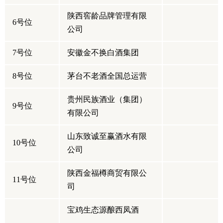
陕西窖龄品牌管理有限
6号位
公司
7号位
安徽金不换白酒集团
8号位
茅台不老酒全国总运营
贵州民族酒业（集团）
9号位
有限公司
山东致诚至赢酒水有限
10号位
公司
陕西金福樽商贸有限公
11号位
司
宝鸡生态源酿西凤酒