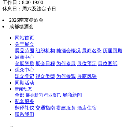
工作日：8:00-19:00
休息日：周六及法定节日
2026南京糖酒会
成都糖酒会
网站首页
关于展会
展品范围
组织机构
糖酒会概况
展商名录
历届回顾
展商中心
参展资质
展会日程
为何参展
展位预定
展位图纸
观众中心
观众登记
观众类型
为何参观
展商风采
同期活动
新闻动态
全部
展商新闻
展会新闻
行业资讯
配套服务
翻译礼仪
交通指南
搭建服务
酒店住宿
联系我们