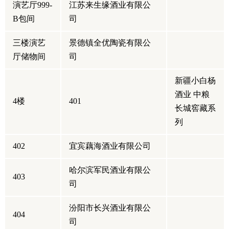
演艺厅999-
江苏来生缘酒业有限公
B包间
司
三楼演艺
景德镇全优陶瓷有限公
厅储物间
司
新疆小白杨
酒业 中粮
4楼
401
长城窖藏系
列
402
宜宾藕海酒业有限公司
哈尔滨军民酒业有限公
403
司
汾阳市长兴酒业有限公
404
司