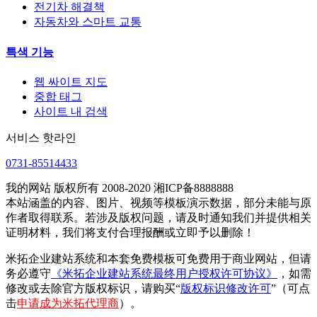
전기차 해결책
자동차와 스마트 교통
특색 기능
웹 싸이트 지도
중합 태그
사이트 내 검색
서비스 핫라인
0731-85514433
我的网站 版权所有 2008-2020 湘ICP备8888888
本站涵盖的内容、图片、视频等模板演示数据，部分未能与原
作者取得联系。若涉及版权问题，请及时通知我们并提供相关
证明材料，我们将支付合理报酬或立即予以删除！
米拓企业建站系统和本套免费模板可免费用于商业网站，但请
务必遵守
《米拓企业建站系统最终用户授权许可协议》
，如需
修改或去除官方版权标识，请购买“
版权标识修改许可
”（可点
击
申请成为米拓代理商
）。