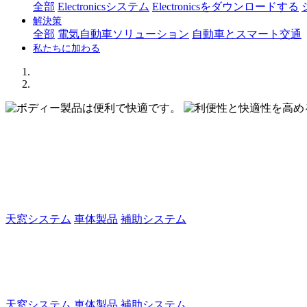
全部
Electronicsシステム
Electronicsをダウンロードする
解決策
全部
電気自動車ソリューション
自動車とスマート交通
私たちに加わる
利便性と快適性を高めるボディ製
ハイエンド車の生活をお客様に楽しんでいただけ
天窓システム
車体製品
補助システム
ボディー製品は便利で快適です。
ハイエンド車生活の必需品
天窓システム
車体製品
補助システム