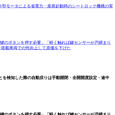
,小型モータによる省電力・座席起動時のシートロック機構の実
键のボタンを押す必要」「軽く触れば鍵センサーが戸締まり
を搭載車両での性向上して原価を下げた
ことを検知した際の自動戻りは手動開閉・全開開度設定・途中
键のボタンを押す必要」「軽く触れば鍵センサーが戸締まり