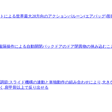
トによる世界最大28方向のアクションバルーン(エアバッグ)
大遠隔操作による自動開閉バックドアのドア閉異物の挟み込む
調節:スライド機構の連動と単独動作の組み合わせにより,大き
良く,肩甲骨以上で反り出せる