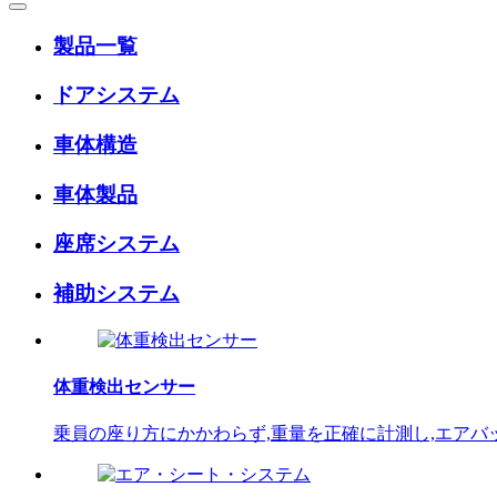
製品一覧
ドアシステム
車体構造
車体製品
座席システム
補助システム
体重検出センサー
乗員の座り方にかかわらず,重量を正確に計測し,エア