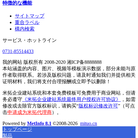
特徴的な機能
サイトマップ
重合ラベル
構内検索
サービス・ホットライン
0731-85514433
我的网站 版权所有 2008-2020 湘ICP备8888888
本站涵盖的内容、图片、视频等模板演示数据，部分未能与原
作者取得联系。若涉及版权问题，请及时通知我们并提供相关
证明材料，我们将支付合理报酬或立即予以删除！
米拓企业建站系统和本套免费模板可免费用于商业网站，但请
务必遵守
《米拓企业建站系统最终用户授权许可协议》
，如需
修改或去除官方版权标识，请购买“
版权标识修改许可
”（可点
击
申请成为米拓代理商
）。
Powered by
MetInfo 8.1
©2008-2026
mituo.cn
トップページ
製品