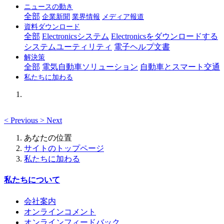
ニュースの動き
全部
企業新聞
業界情報
メディア報道
資料ダウンロード
全部
Electronicsシステム
Electronicsをダウンロードする
システムユーティリティ
電子ヘルプ文書
解決策
全部
電気自動車ソリューション
自動車とスマート交通
私たちに加わる
<
Previous
>
Next
あなたの位置
サイトのトップページ
私たちに加わる
私たちについて
会社案内
オンラインコメント
オンラインフィードバック