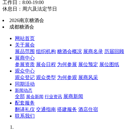
工作日：8:00-19:00
休息日：周六及法定节日
2026南京糖酒会
成都糖酒会
网站首页
关于展会
展品范围
组织机构
糖酒会概况
展商名录
历届回顾
展商中心
参展资质
展会日程
为何参展
展位预定
展位图纸
观众中心
观众登记
观众类型
为何参观
展商风采
同期活动
新闻动态
全部
展商新闻
展会新闻
行业资讯
配套服务
翻译礼仪
交通指南
搭建服务
酒店住宿
联系我们